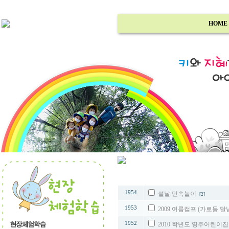
HOME
번호
1954
설날 민속놀이
[2]
1953
2009 여름캠프 (가로등 
1952
2010 학년도 영주어린이집