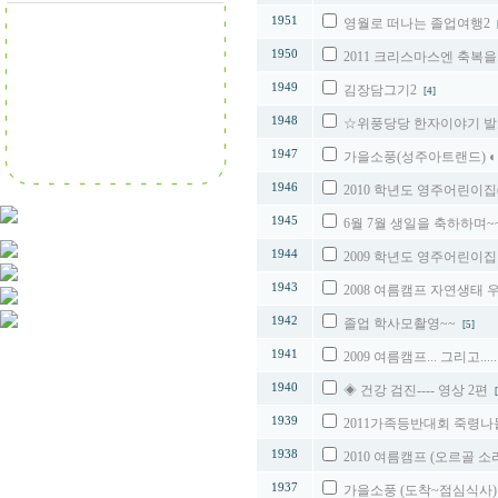
1951
영월로 떠나는 졸업여행2
1950
2011 크리스마스엔 축복을.
1949
김장담그기2
[4]
1948
☆위풍당당 한자이야기 
1947
가을소풍(성주아트랜드) ◐
1946
2010 학년도 영주어린이집
1945
6월 7월 생일을 축하하며
1944
2009 학년도 영주어린이
1943
2008 여름캠프 자연생태
1942
졸업 학사모촬영~~
[5]
1941
2009 여름캠프... 그리고....
1940
◈ 건강 검진---- 영상 2편
1939
2011가족등반대회 죽령
1938
2010 여름캠프 (오르골 
1937
가을소풍 (도착~점심식사