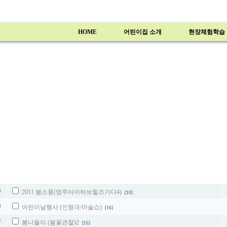
HOME
어린이집 소개
현장체험학습
호
제목
4
2011 봄소풍(영주아이허브힐즈가다4)
[10]
3
어린이날행사 (인형극/마술쇼)
[16]
2
봄나들이 (봄꽃관찰)2
[15]