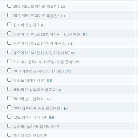
1
2011 MBC 트릭아트 특별전1
[2]
0
2011 MBC 트릭아트 특별전3
[1]
9
한가위 큰잔치 3
[4]
8
영주아이 1박2일 (호빵아저씨 레크레이션)
[5]
7
영주아이 1박2일 (파자마 패션쇼)
[15]
6
영주아이 1박2일 (신나는미술나라)
[6]
5
21c 리더 영주아이 1박2일 (오픈 준비)
[20]
4
2010 여름캠프 (수영장에서3탄)
[13]
3
벚꽃놀이(개인사진)
[35]
2
해바라기 성폭력 예방교육
[5]
1
2010학년도 입학식
[12]
0
2009 영주아이 겨울,졸업여행2
[4]
9
12월 영주시네마- UP
[39]
8
돌아라~돌아~바람개비야~!!
7
충치예방과 구강검진